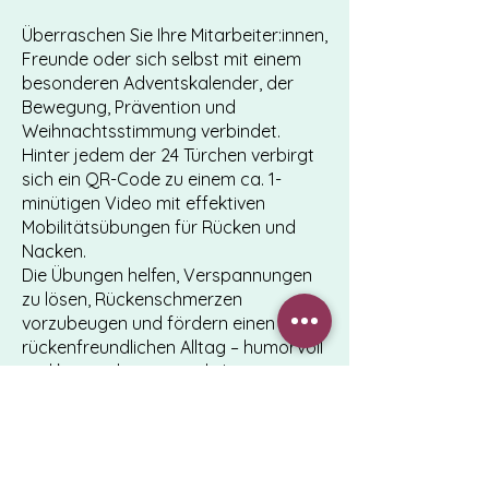
Überraschen Sie Ihre Mitarbeiter:innen,
Freunde oder sich selbst mit einem
besonderen Adventskalender, der
Bewegung, Prävention und
Weihnachtsstimmung verbindet.
Hinter jedem der 24 Türchen verbirgt
sich ein QR-Code zu einem ca. 1-
minütigen Video mit effektiven
Mobilitätsübungen für Rücken und
Nacken.
Die Übungen helfen, Verspannungen
zu lösen, Rückenschmerzen
vorzubeugen und fördern einen
rückenfreundlichen Alltag – humorvoll
und kurzweilig vermittelt. Im
handlichen DIN-A5-Format ideal für
den Versand ins Homeoffice.
Englische Untertitel sind optional
verfügbar.