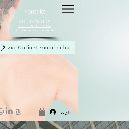
Kontakt:
040 - 30 72 26 29
0172 - 589 32 69
info@rueckenpause.de
zur Onlineterminbuchung
Log In